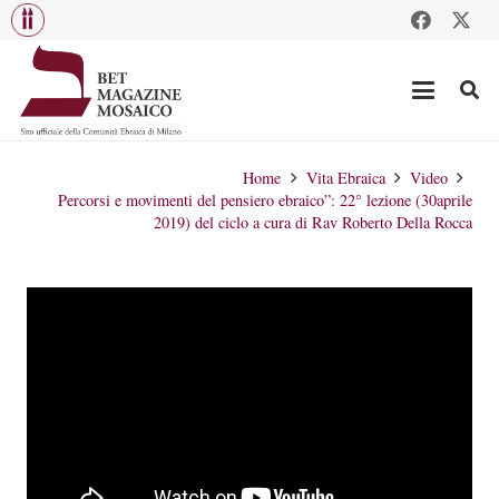
Home
Vita Ebraica
Video
Percorsi e movimenti del pensiero ebraico”: 22° lezione (30aprile
2019) del ciclo a cura di Rav Roberto Della Rocca