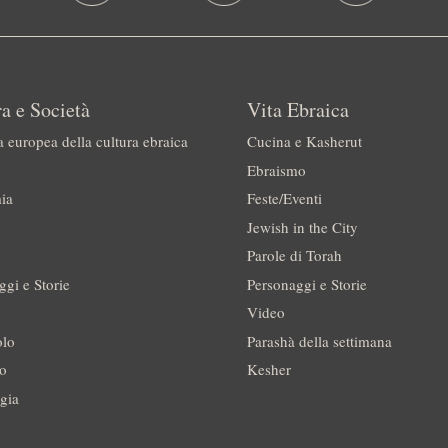
a e Società
Vita Ebraica
a europea della cultura ebraica
Cucina e Kasherut
Ebraismo
ia
Feste/Eventi
Jewish in the City
Parole di Torah
ggi e Storie
Personaggi e Storie
Video
olo
Parashà della settimana
no
Kesher
gia