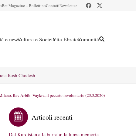
io
Bet Magazine – Bollettino
Contatti
Newsletter
ità e news
Cultura e Società
Vita Ebraica
Comunità
ncia Rosh Chodesh
Milano. Rav Arbib: Vaykra, il peccato involontario (23.3.2020)
Articoli recenti
Dal Kurdistan alla burrata: la lunga memoria