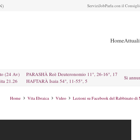
N)
Servizi
Job
Parla con il Consigl
Home
Attual
to (24 Av)
PARASHÀ Reè Deuteronomio 11°, 26-16°, 17
Si annu
ita 21.26
HAFTARÀ Isaia 54°, 11-55°, 5
Home
Vita Ebraica
Video
Lezioni su Facebook del Rabbinato di 