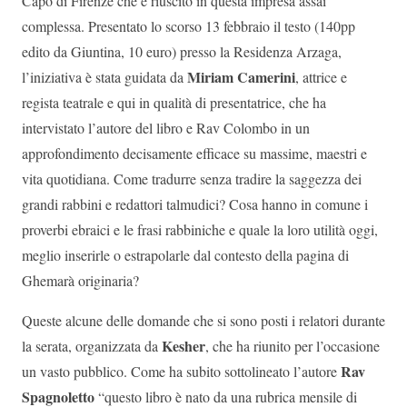
Capo di Firenze che è riuscito in questa impresa assai
complessa. Presentato lo scorso 13 febbraio il testo (140pp
edito da Giuntina, 10 euro) presso la Residenza Arzaga,
Miriam Camerini
l’iniziativa è stata guidata da
, attrice e
regista teatrale e qui in qualità di presentatrice, che ha
intervistato l’autore del libro e Rav Colombo in un
approfondimento decisamente efficace su massime, maestri e
vita quotidiana. Come tradurre senza tradire la saggezza dei
grandi rabbini e redattori talmudici? Cosa hanno in comune i
proverbi ebraici e le frasi rabbiniche e quale la loro utilità oggi,
meglio inserirle o estrapolarle dal contesto della pagina di
Ghemarà originaria?
Queste alcune delle domande che si sono posti i relatori durante
Kesher
la serata, organizzata da
, che ha riunito per l’occasione
Rav
un vasto pubblico. Come ha subito sottolineato l’autore
Spagnoletto
“questo libro è nato da una rubrica mensile di