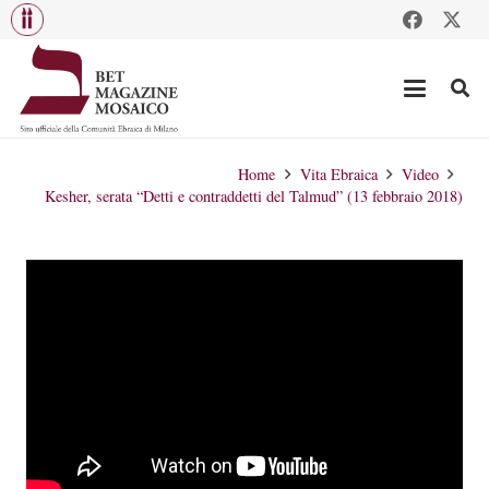
Home
Vita Ebraica
Video
Kesher, serata “Detti e contraddetti del Talmud” (13 febbraio 2018)