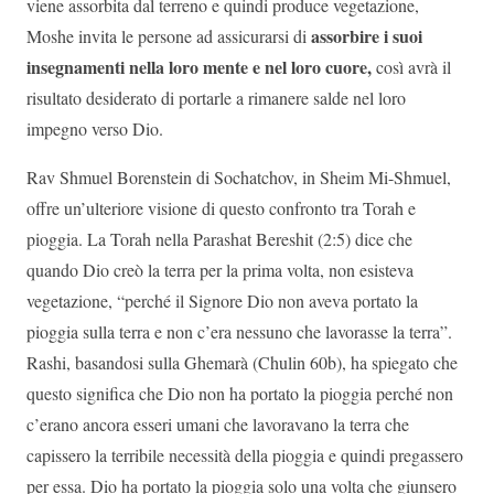
viene assorbita dal terreno e quindi produce vegetazione,
assorbire i suoi
Moshe invita le persone ad assicurarsi di
insegnamenti nella loro mente e nel loro cuore,
così avrà il
risultato desiderato di portarle a rimanere salde nel loro
impegno verso Dio.
Rav Shmuel Borenstein di Sochatchov, in Sheim Mi-Shmuel,
offre un’ulteriore visione di questo confronto tra Torah e
pioggia. La Torah nella Parashat Bereshit (2:5) dice che
quando Dio creò la terra per la prima volta, non esisteva
vegetazione, “perché il Signore Dio non aveva portato la
pioggia sulla terra e non c’era nessuno che lavorasse la terra”.
Rashi, basandosi sulla Ghemarà (Chulin 60b), ha spiegato che
questo significa che Dio non ha portato la pioggia perché non
c’erano ancora esseri umani che lavoravano la terra che
capissero la terribile necessità della pioggia e quindi pregassero
per essa. Dio ha portato la pioggia solo una volta che giunsero