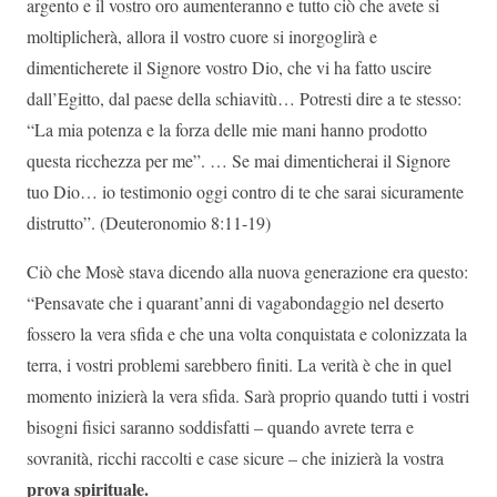
argento e il vostro oro aumenteranno e tutto ciò che avete si
moltiplicherà, allora il vostro cuore si inorgoglirà e
dimenticherete il Signore vostro Dio, che vi ha fatto uscire
dall’Egitto, dal paese della schiavitù… Potresti dire a te stesso:
“La mia potenza e la forza delle mie mani hanno prodotto
questa ricchezza per me”. … Se mai dimenticherai il Signore
tuo Dio… io testimonio oggi contro di te che sarai sicuramente
distrutto”. (Deuteronomio 8:11-19)
Ciò che Mosè stava dicendo alla nuova generazione era questo:
“Pensavate che i quarant’anni di vagabondaggio nel deserto
fossero la vera sfida e che una volta conquistata e colonizzata la
terra, i vostri problemi sarebbero finiti. La verità è che in quel
momento inizierà la vera sfida. Sarà proprio quando tutti i vostri
bisogni fisici saranno soddisfatti – quando avrete terra e
sovranità, ricchi raccolti e case sicure – che inizierà la vostra
prova spirituale.