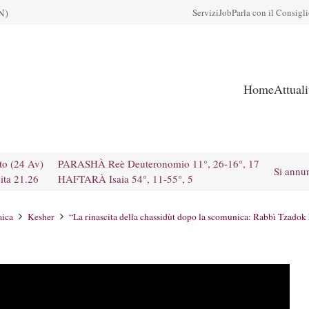
N)
Servizi
Job
Parla con il Consigl
Home
Attual
to (24 Av)
PARASHÀ Reè Deuteronomio 11°, 26-16°, 17
Si annu
ita 21.26
HAFTARÀ Isaia 54°, 11-55°, 5
aica
Kesher
“La rinascita della chassidùt dopo la scomunica: Rabbì Tzadok h