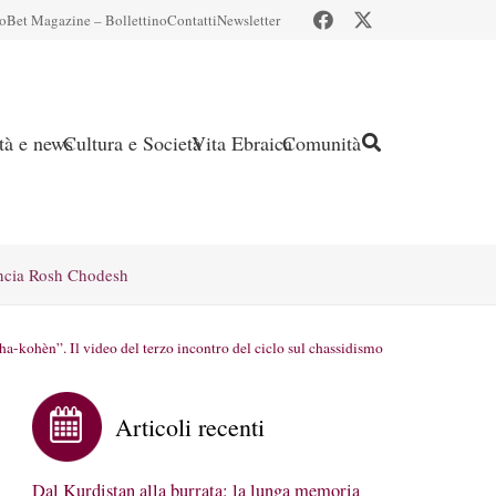
io
Bet Magazine – Bollettino
Contatti
Newsletter
ità e news
Cultura e Società
Vita Ebraica
Comunità
ncia Rosh Chodesh
a-kohèn”. Il video del terzo incontro del ciclo sul chassidismo
Articoli recenti
Dal Kurdistan alla burrata: la lunga memoria