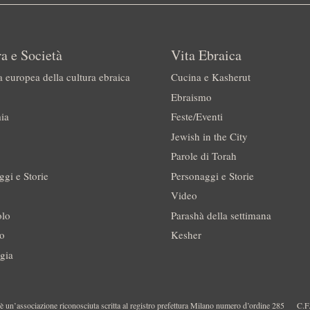
a e Società
Vita Ebraica
a europea della cultura ebraica
Cucina e Kasherut
Ebraismo
ia
Feste/Eventi
Jewish in the City
Parole di Torah
ggi e Storie
Personaggi e Storie
Video
olo
Parashà della settimana
no
Kesher
gia
 un’associazione riconosciuta scritta al registro prefettura Milano numero d’ordine 285
C.F