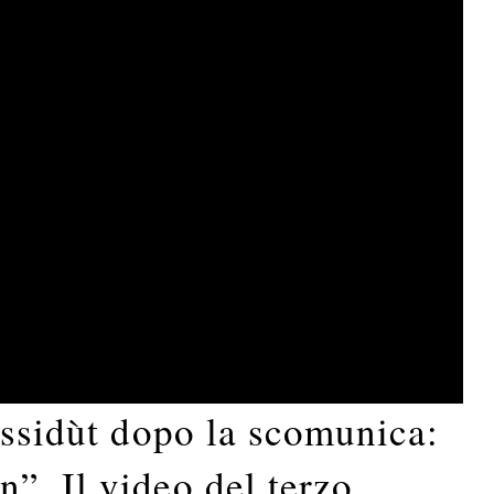
assidùt dopo la scomunica:
”. Il video del terzo