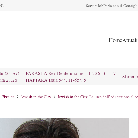
N)
Servizi
Job
Parla con il Consigl
Home
Attual
to (24 Av)
PARASHÀ Reè Deuteronomio 11°, 26-16°, 17
Si annu
ita 21.26
HAFTARÀ Isaia 54°, 11-55°, 5
a Ebraica
Jewish in the City
Jewish in the City. La luce dell’educazione al