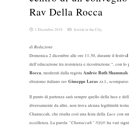
Rav Della Rocca
1 Dicembre 2018
Jewish in the City
di Redazione
Domenica 2 dicembre alle ore 11.30, durante il festiva
dell’educazione tra resistenza e ricostruzione “, con lo
Rocca
Andrée Ruth Shammah
, moderati dalla regista
Giuseppe Laras
ebraismo italiano rav
zz.l., scomparso
Il punto di partenza sarà sempre quello della luce e del
diversamente da altre, non trova alcuna legittimità testu
Chanuccah, che risulta così una festa della
Luce
con u
eccellenza. La parola
“Chanuccah”
חנוכה ha vari s