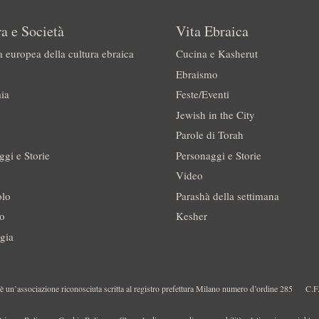
a e Società
Vita Ebraica
a europea della cultura ebraica
Cucina e Kasherut
Ebraismo
ia
Feste/Eventi
Jewish in the City
Parole di Torah
ggi e Storie
Personaggi e Storie
Video
olo
Parashà della settimana
no
Kesher
gia
 un’associazione riconosciuta scritta al registro prefettura Milano numero d’ordine 285
C.F