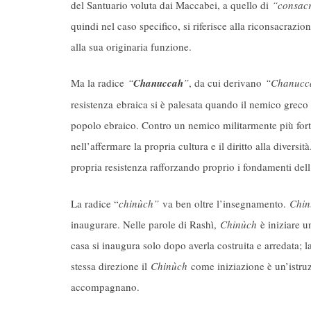
del Santuario voluta dai Maccabei, a quello di
“consac
quindi nel caso specifico, si riferisce alla riconsacrazio
alla sua originaria funzione.
Ma la radice
“
Chanuccah
”
, da cui derivano
“Chanucc
resistenza ebraica si è palesata quando il nemico greco 
popolo ebraico. Contro un nemico militarmente più fort
nell’affermare la propria cultura e il diritto alla diversit
propria resistenza rafforzando proprio i fondamenti dell
La radice “
chinùch”
va ben oltre l’insegnamento.
Chin
inaugurare. Nelle parole di Rashì,
Chinùch
è iniziare u
casa si inaugura solo dopo averla costruita e arredata; l
stessa direzione il
Chinùch
come iniziazione è un’istruzi
accompagnano.