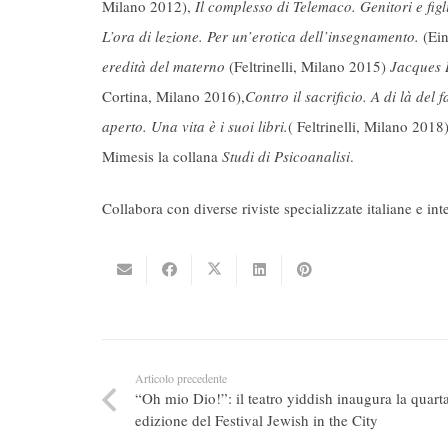
Milano 2012),
Il complesso di Telemaco. Genitori e fig
L’ora di lezione. Per un’erotica dell’insegnamento.
(Ei
eredità del materno
(Feltrinelli, Milano 2015)
Jacques L
Cortina, Milano 2016),
Contro il sacrificio. A di là del 
aperto. Una vita è i suoi libri.
( Feltrinelli, Milano 2018
Mimesis la collana
Studi di Psicoanalisi
.
Collabora con diverse riviste specializzate italiane e in
Articolo precedente
“Oh mio Dio!”: il teatro yiddish inaugura la quart
edizione del Festival Jewish in the City