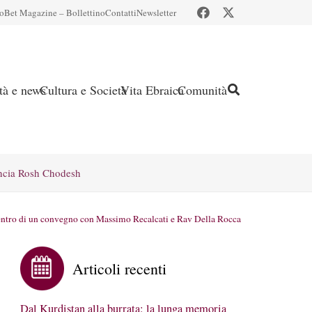
io
Bet Magazine – Bollettino
Contatti
Newsletter
ità e news
Cultura e Società
Vita Ebraica
Comunità
ncia Rosh Chodesh
 centro di un convegno con Massimo Recalcati e Rav Della Rocca
Articoli recenti
Dal Kurdistan alla burrata: la lunga memoria