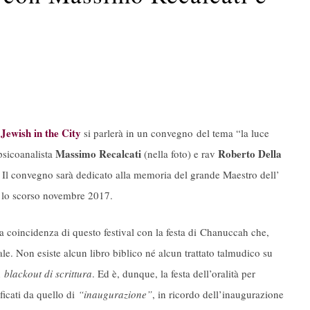
l
Jewish in the City
si parlerà in un convegno del tema “la luce
Massimo Recalcati
Roberto Della
 psicoanalista
(nella foto) e rav
. Il convegno sarà dedicato alla memoria del grande Maestro dell’
 lo scorso novembre 2017.
la coincidenza di questo festival con la festa di Chanuccah che,
ale. Non esiste alcun libro biblico né alcun trattato talmudico su
n
blackout di scrittura
. Ed è, dunque, la festa dell’oralità per
ignificati da quello di
“inaugurazione”
, in ricordo dell’inaugurazione