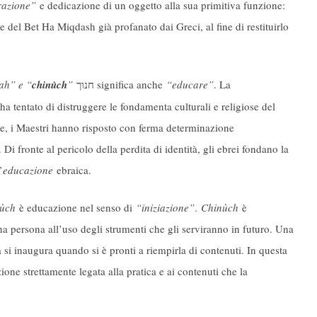
razione”
e dedicazione di un oggetto alla sua primitiva funzione:
ne del Bet Ha Miqdash già profanato dai Greci, al fine di restituirlo
ah” e “
chinùch
”
חנוך significa anche
“educare”
. La
ha tentato di distruggere le fondamenta culturali e religiose del
e, i Maestri hanno risposto con ferma determinazione
à. Di fronte al pericolo della perdita di identità, gli ebrei fondano la
’
educazione
ebraica.
ùch
è educazione nel senso di
“iniziazione”
.
Chinùch
è
na persona all’uso degli strumenti che gli serviranno in futuro. Una
a si inaugura quando si è pronti a riempirla di contenuti. In questa
one strettamente legata alla pratica e ai contenuti che la