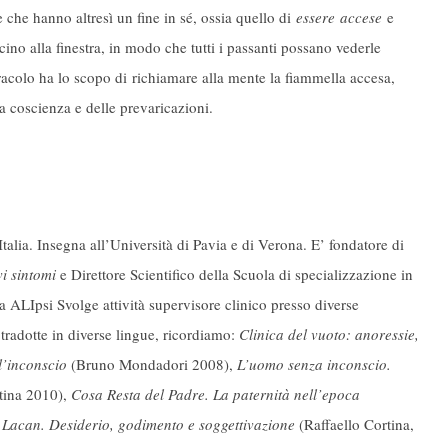
 e che hanno altresì un fine in sé, ossia quello di
essere
accese
e
cino alla finestra, in modo che tutti i passanti possano vederle
iracolo ha lo scopo di richiamare alla mente la fiammella accesa,
la coscienza e delle prevaricazioni.
talia. Insegna all’Università di Pavia e di Verona. E’ fondatore di
vi sintomi
e Direttore Scientifico della Scuola di specializzazione in
ALIpsi Svolge attività supervisore clinico presso diverse
 tradotte in diverse lingue, ricordiamo:
Clinica del vuoto: anoressie,
l’inconscio
(Bruno Mondadori 2008),
L’uomo senza inconscio.
rtina 2010),
Cosa Resta del Padre. La paternità nell’epoca
 Lacan. Desiderio, godimento e soggettivazione
(Raffaello Cortina,