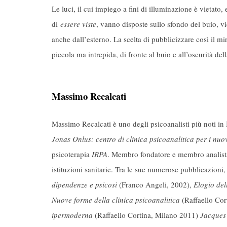
Le luci, il cui impiego a fini di illuminazione è vietato,
di
essere viste
, vanno disposte sullo sfondo del buio, vi
anche dall’esterno. La scelta di pubblicizzare così il m
piccola ma intrepida, di fronte al buio e all’oscurità del
Massimo Recalcati
Massimo Recalcati è uno degli psicoanalisti più noti in I
Jonas Onlus: centro di clinica psicoanalitica per i nuo
psicoterapia
IRPA
. Membro fondatore e membro analista 
istituzioni sanitarie. Tra le sue numerose pubblicazioni,
dipendenze e psicosi
(Franco Angeli, 2002),
Elogio del
Nuove forme della clinica psicoanalitica
(Raffaello Co
ipermoderna
(Raffaello Cortina, Milano 2011)
Jacques