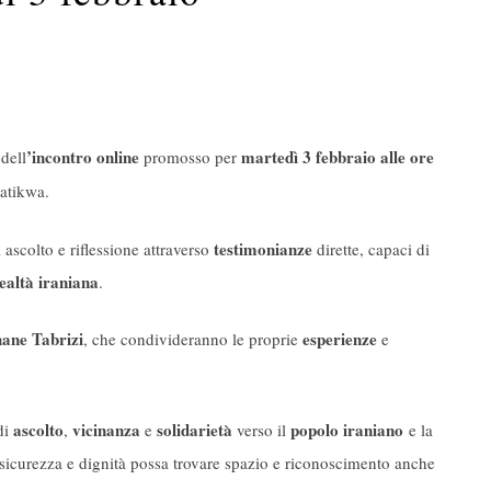
’incontro online
martedì 3 febbraio alle ore
 dell
promosso per
Hatikwa.
testimonianze
i ascolto e riflessione attraverso
dirette, capaci di
ealtà iraniana
.
ane Tabrizi
esperienze
, che condivideranno le proprie
e
ascolto
vicinanza
solidarietà
popolo iraniano
di
,
e
verso il
e la
tà, sicurezza e dignità possa trovare spazio e riconoscimento anche