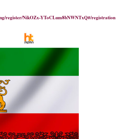
eeting/register/NikOZx-YToCLum8bNWNTxQ#/registration