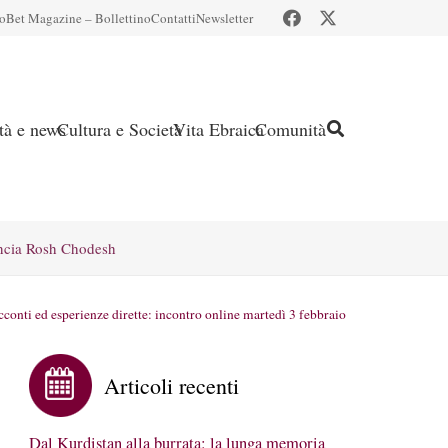
io
Bet Magazine – Bollettino
Contatti
Newsletter
ità e news
Cultura e Società
Vita Ebraica
Comunità
ncia Rosh Chodesh
acconti ed esperienze dirette: incontro online martedì 3 febbraio
Articoli recenti
Dal Kurdistan alla burrata: la lunga memoria