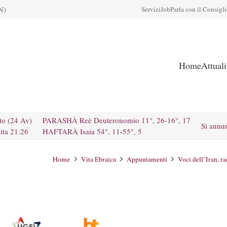
N)
Servizi
Job
Parla con il Consigl
Home
Attual
to (24 Av)
PARASHÀ Reè Deuteronomio 11°, 26-16°, 17
Si annu
ita 21.26
HAFTARÀ Isaia 54°, 11-55°, 5
Home
Vita Ebraica
Appuntamenti
Voci dell’Iran, r