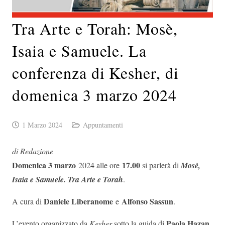
Tra Arte e Torah: Mosè,
Isaia e Samuele. La
conferenza di Kesher, di
domenica 3 marzo 2024
1 Marzo 2024
Appuntamenti
di Redazione
Domenica 3 marzo
17.00
2024 alle ore
si parlerà di
Mosè,
Isaia e Samuele. Tra Arte e Torah
.
Daniele Liberanome
Alfonso Sassun
A cura di
e
.
Paola Hazan
L’evento organizzato da
Kesher
sotto la guida di