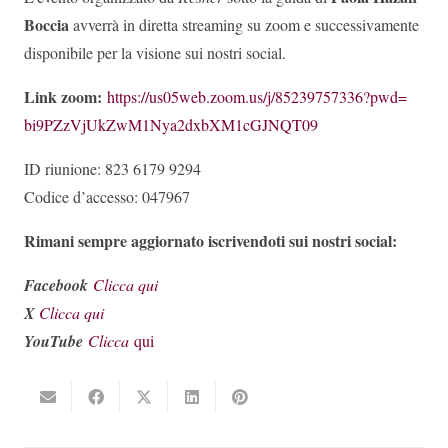
Boccia
avverrà in diretta streaming su zoom e successivamente
disponibile per la visione sui nostri social.
Link zoom:
https://us05web.zoom.us/j/
85239757336?pwd=
bi9PZzVjUkZwM1Nya2dxbXM1cGJNQT
09
ID riunione: 823 6179 9294
Codice d’accesso: 047967
Rimani sempre aggiornato iscrivendoti sui nostri social:
Facebook
Clicca qui
X
Clicca qui
YouTube
Clicca
qui