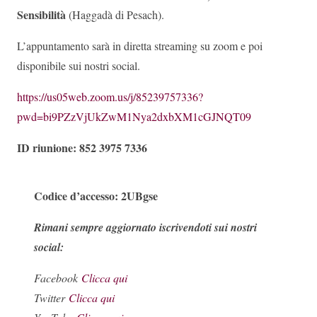
Sensibilità
(Haggadà di Pesach).
L’appuntamento sarà in diretta streaming su zoom e poi
disponibile sui nostri social.
https://us05web.zoom.us/j/85239757336?
pwd=bi9PZzVjUkZwM1Nya2dxbXM1cGJNQT09
ID riunione: 852 3975 7336
Codice d’accesso: 2UBgse
Rimani sempre aggiornato iscrivendoti sui nostri
social:
Facebook
Clicca qui
Twitter
Clicca qui