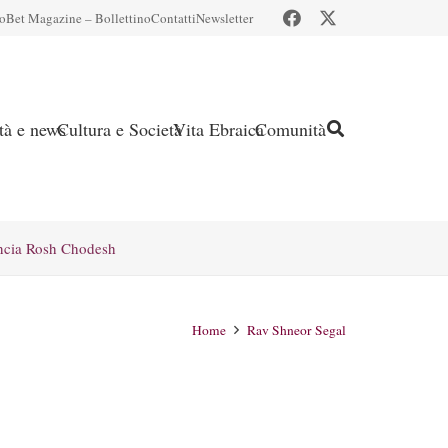
io
Bet Magazine – Bollettino
Contatti
Newsletter
ità e news
Cultura e Società
Vita Ebraica
Comunità
ncia Rosh Chodesh
Home
Rav Shneor Segal