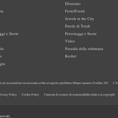
Ebraismo
ia
Feste/Eventi
Jewish in the City
Parole di Torah
ggi e Storie
Personaggi e Storie
Video
olo
Parashà della settimana
no
Kesher
gia
 un’associazione riconosciuta scritta al registro prefettura Milano numero d’ordine 285
C.F
rivacy Policy
Cookie Policy
Clausola di esonero di responsabilità relativa ai copyright
servati.