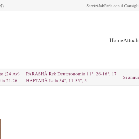
N)
Servizi
Job
Parla con il Consigl
Home
Attual
to (24 Av)
PARASHÀ Reè Deuteronomio 11°, 26-16°, 17
Si annu
ita 21.26
HAFTARÀ Isaia 54°, 11-55°, 5