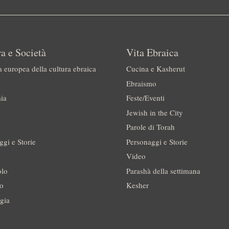
a e Società
Vita Ebraica
a europea della cultura ebraica
Cucina e Kasherut
Ebraismo
ia
Feste/Eventi
Jewish in the City
Parole di Torah
ggi e Storie
Personaggi e Storie
Video
olo
Parashà della settimana
no
Kesher
gia