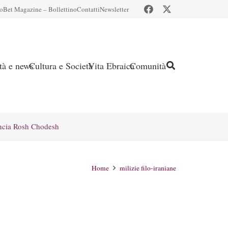
io
Bet Magazine – Bollettino
Contatti
Newsletter
ità e news
Cultura e Società
Vita Ebraica
Comunità
ncia Rosh Chodesh
Home
milizie filo-iraniane