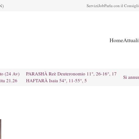
N)
Servizi
Job
Parla con il Consigl
Home
Attual
to (24 Av)
PARASHÀ Reè Deuteronomio 11°, 26-16°, 17
Si annu
ita 21.26
HAFTARÀ Isaia 54°, 11-55°, 5