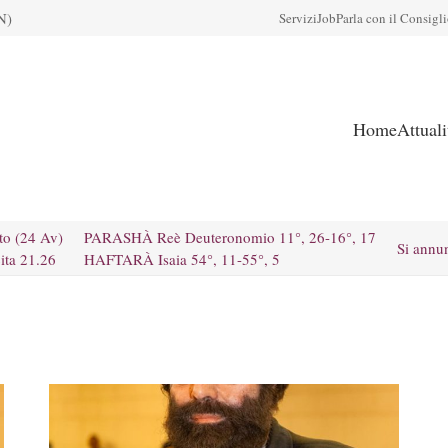
N)
Servizi
Job
Parla con il Consigl
Home
Attual
to (24 Av)
PARASHÀ Reè Deuteronomio 11°, 26-16°, 17
Si annu
ita 21.26
HAFTARÀ Isaia 54°, 11-55°, 5