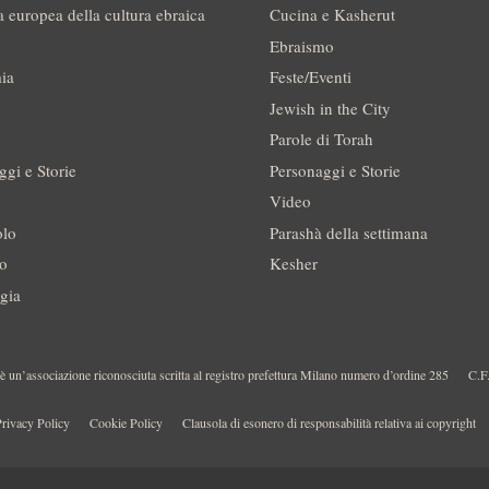
a europea della cultura ebraica
Cucina e Kasherut
Ebraismo
ia
Feste/Eventi
Jewish in the City
Parole di Torah
ggi e Storie
Personaggi e Storie
Video
olo
Parashà della settimana
no
Kesher
gia
 un’associazione riconosciuta scritta al registro prefettura Milano numero d’ordine 285
C.F
rivacy Policy
Cookie Policy
Clausola di esonero di responsabilità relativa ai copyright