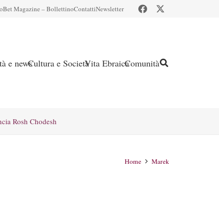
io
Bet Magazine – Bollettino
Contatti
Newsletter
ità e news
Cultura e Società
Vita Ebraica
Comunità
ncia Rosh Chodesh
Home
Marek