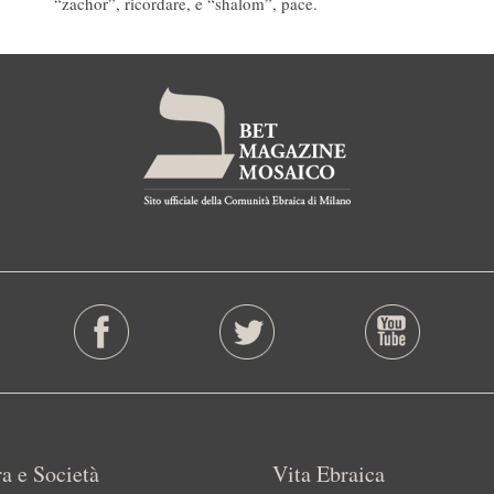
“zachor”, ricordare, e “shalom”, pace.
a e Società
Vita Ebraica