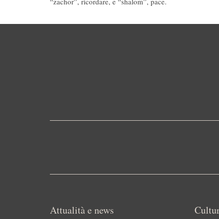
“zachor”, ricordare, e “shalom”, pace.
Attualità e news
Cultur