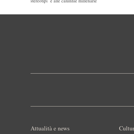
stereotipi e alle calunnie millenarie
Attualità e news
Cultur