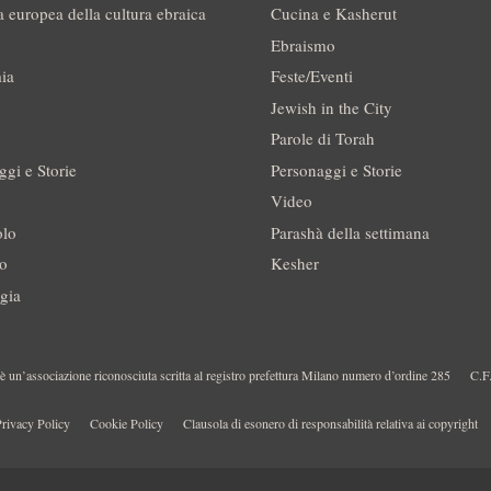
a europea della cultura ebraica
Cucina e Kasherut
Ebraismo
ia
Feste/Eventi
Jewish in the City
Parole di Torah
ggi e Storie
Personaggi e Storie
Video
olo
Parashà della settimana
no
Kesher
gia
 un’associazione riconosciuta scritta al registro prefettura Milano numero d’ordine 285
C.F
rivacy Policy
Cookie Policy
Clausola di esonero di responsabilità relativa ai copyright