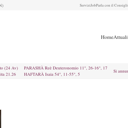
N)
Servizi
Job
Parla con il Consigl
Home
Attual
to (24 Av)
PARASHÀ Reè Deuteronomio 11°, 26-16°, 17
Si annu
ita 21.26
HAFTARÀ Isaia 54°, 11-55°, 5