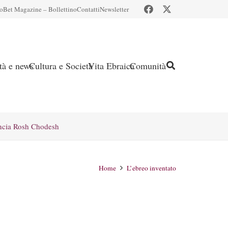
io
Bet Magazine – Bollettino
Contatti
Newsletter
ità e news
Cultura e Società
Vita Ebraica
Comunità
ncia Rosh Chodesh
Home
L’ebreo inventato