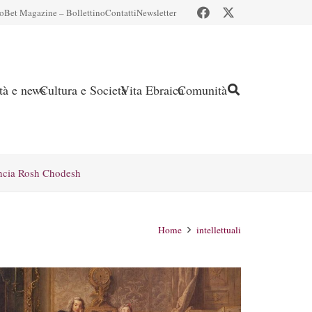
io
Bet Magazine – Bollettino
Contatti
Newsletter
ità e news
Cultura e Società
Vita Ebraica
Comunità
ncia Rosh Chodesh
Home
intellettuali