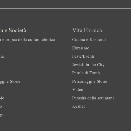
a e Società
Vita Ebraica
a europea della cultura ebraica
Cucina e Kasherut
Ebraismo
ia
Feste/Eventi
Jewish in the City
Parole di Torah
ggi e Storie
Personaggi e Storie
Video
olo
Parashà della settimana
no
Kesher
gia