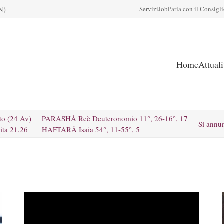
N)
Servizi
Job
Parla con il Consigl
Home
Attual
to (24 Av)
PARASHÀ Reè Deuteronomio 11°, 26-16°, 17
Si annu
ita 21.26
HAFTARÀ Isaia 54°, 11-55°, 5