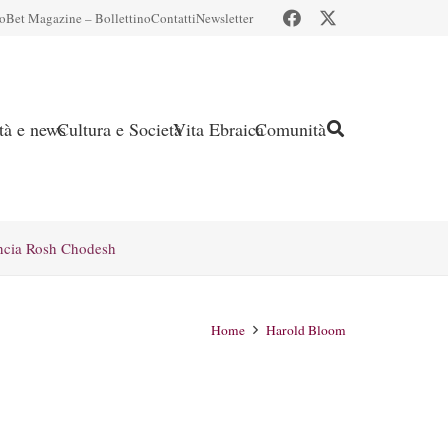
io
Bet Magazine – Bollettino
Contatti
Newsletter
ità e news
Cultura e Società
Vita Ebraica
Comunità
ncia Rosh Chodesh
Home
Harold Bloom