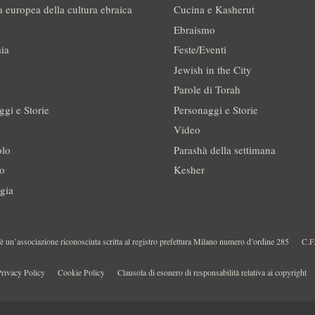
a europea della cultura ebraica
Cucina e Kasherut
Ebraismo
ia
Feste/Eventi
Jewish in the City
Parole di Torah
ggi e Storie
Personaggi e Storie
Video
olo
Parashà della settimana
no
Kesher
gia
 un’associazione riconosciuta scritta al registro prefettura Milano numero d’ordine 285
C.F
rivacy Policy
Cookie Policy
Clausola di esonero di responsabilità relativa ai copyright