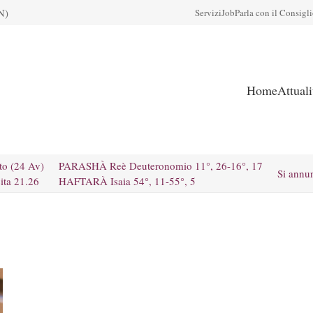
N)
Servizi
Job
Parla con il Consigl
Home
Attual
to (24 Av)
PARASHÀ Reè Deuteronomio 11°, 26-16°, 17
Si annu
ita 21.26
HAFTARÀ Isaia 54°, 11-55°, 5