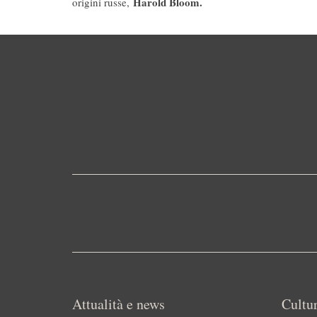
Harold Bloom.
origini russe,
Attualità e news
Cultur