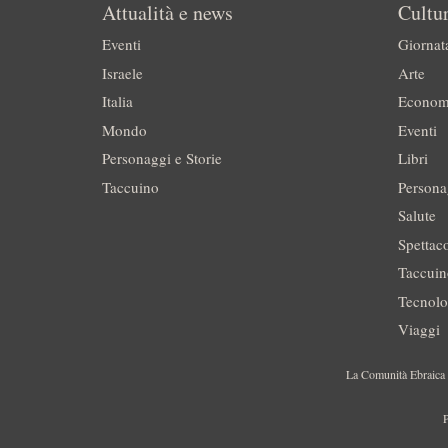
Attualità e news
Cultur
Eventi
Giornat
Israele
Arte
Italia
Econom
Mondo
Eventi
Personaggi e Storie
Libri
Taccuino
Persona
Salute
Spettac
Taccui
Tecnolo
Viaggi
La Comunità Ebraica è
P