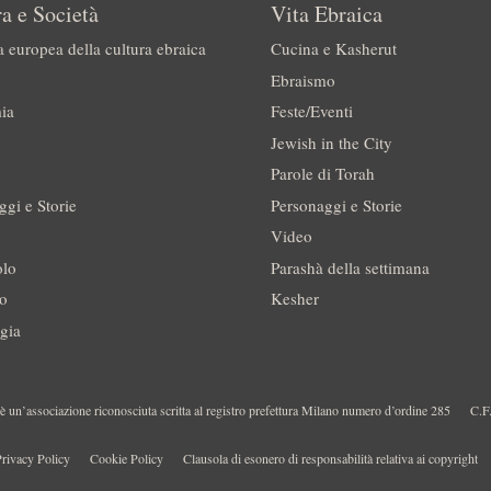
a e Società
Vita Ebraica
a europea della cultura ebraica
Cucina e Kasherut
Ebraismo
ia
Feste/Eventi
Jewish in the City
Parole di Torah
ggi e Storie
Personaggi e Storie
Video
olo
Parashà della settimana
no
Kesher
gia
 un’associazione riconosciuta scritta al registro prefettura Milano numero d’ordine 285
C.F
rivacy Policy
Cookie Policy
Clausola di esonero di responsabilità relativa ai copyright