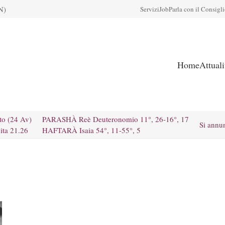
N)
Servizi
Job
Parla con il Consigl
Home
Attual
to (24 Av)
PARASHÀ Reè Deuteronomio 11°, 26-16°, 17
Si annu
ita 21.26
HAFTARÀ Isaia 54°, 11-55°, 5