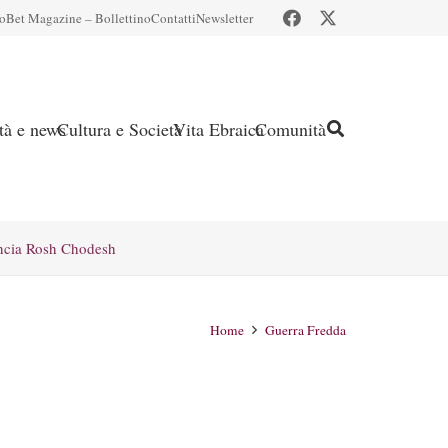
io
Bet Magazine – Bollettino
Contatti
Newsletter
ità e news
Cultura e Società
Vita Ebraica
Comunità
ncia Rosh Chodesh
Home
Guerra Fredda