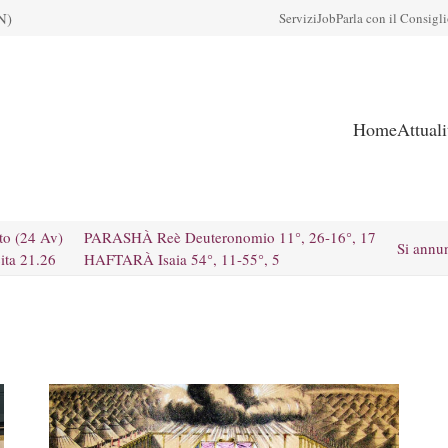
N)
Servizi
Job
Parla con il Consigl
Home
Attual
to (24 Av)
PARASHÀ Reè Deuteronomio 11°, 26-16°, 17
Si annu
ita 21.26
HAFTARÀ Isaia 54°, 11-55°, 5