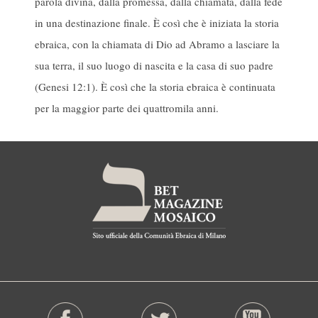
parola divina, dalla promessa, dalla chiamata, dalla fede
in una destinazione finale. È così che è iniziata la storia
ebraica, con la chiamata di Dio ad Abramo a lasciare la
sua terra, il suo luogo di nascita e la casa di suo padre
(Genesi 12:1). È così che la storia ebraica è continuata
per la maggior parte dei quattromila anni.