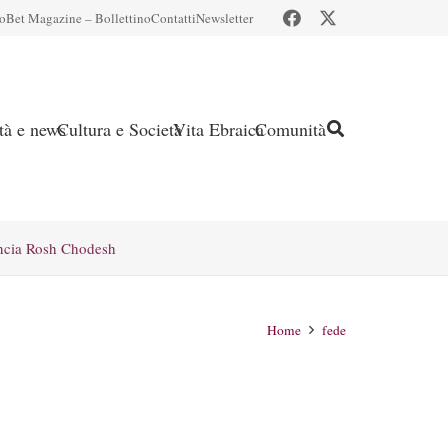
io
Bet Magazine – Bollettino
Contatti
Newsletter
ità e news
Cultura e Società
Vita Ebraica
Comunità
ncia Rosh Chodesh
Home
fede