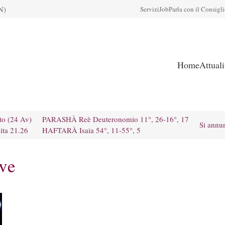
N)
Servizi
Job
Parla con il Consigl
Home
Attual
to (24 Av)
PARASHÀ Reè Deuteronomio 11°, 26-16°, 17
Si annu
ita 21.26
HAFTARÀ Isaia 54°, 11-55°, 5
ive