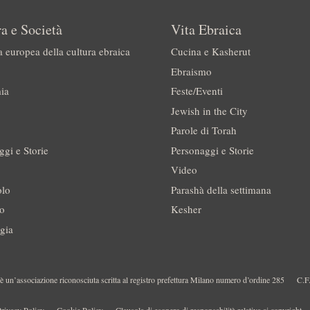
a e Società
Vita Ebraica
a europea della cultura ebraica
Cucina e Kasherut
Ebraismo
ia
Feste/Eventi
Jewish in the City
Parole di Torah
ggi e Storie
Personaggi e Storie
Video
olo
Parashà della settimana
no
Kesher
gia
 un’associazione riconosciuta scritta al registro prefettura Milano numero d’ordine 285
C.F