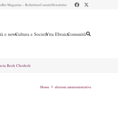
io
Bet Magazine – Bollettino
Contatti
Newsletter
ità e news
Cultura e Società
Vita Ebraica
Comunità
ncia Rosh Chodesh
Home
elezioni ammionistrative