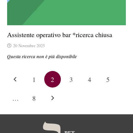
Assistente operativo bar *ricerca chiusa
20 Novembre 2025
Questa ricerca non è più disponibile
1
2
3
4
5
…
8