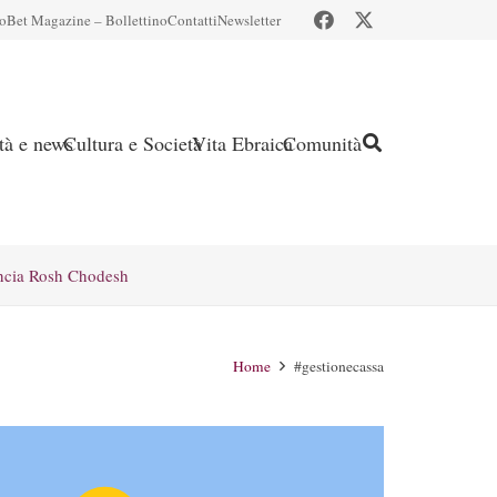
io
Bet Magazine – Bollettino
Contatti
Newsletter
ità e news
Cultura e Società
Vita Ebraica
Comunità
ncia Rosh Chodesh
Home
#gestionecassa