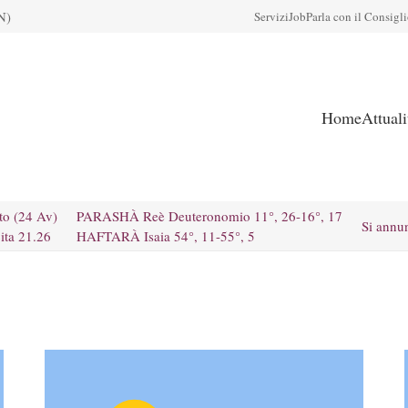
N)
Servizi
Job
Parla con il Consigl
Home
Attual
to (24 Av)
PARASHÀ Reè Deuteronomio 11°, 26-16°, 17
Si annu
ita 21.26
HAFTARÀ Isaia 54°, 11-55°, 5