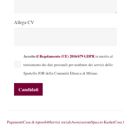
Allega CV
Accetto
il Regolamento (UE) 2016/679 GDPR
in merito al
trattamento dei dati personali per usufruire dei servizi dello
Sportello JOB della Comunità Ebraica di Milano.
Pagamenti
Casa di riposo
Job
Servizi sociali
Associazioni
Spaccio Kasher
Cosa fare 