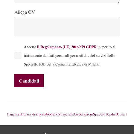
Allega CV
Accetto
il Regolamento (UE) 2016/679 GDPR
in merito al
trattamento dei dati personali per usufruire dei servizi dello
Sportello JOB della Comunità Ebraica di Milano.
Pagamenti
Casa di riposo
Job
Servizi sociali
Associazioni
Spaccio Kasher
Cosa fare 