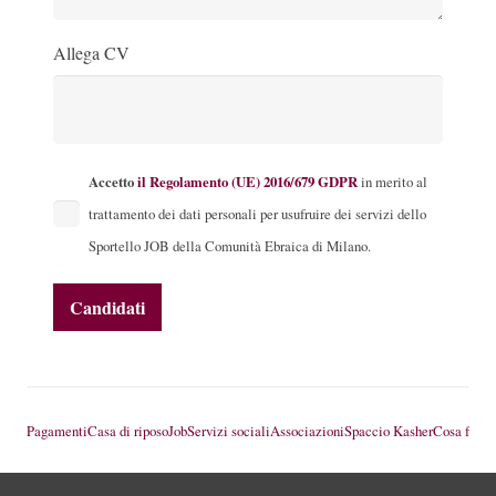
Allega CV
Accetto
il Regolamento (UE) 2016/679 GDPR
in merito al
trattamento dei dati personali per usufruire dei servizi dello
Sportello JOB della Comunità Ebraica di Milano.
Pagamenti
Casa di riposo
Job
Servizi sociali
Associazioni
Spaccio Kasher
Cosa fare 