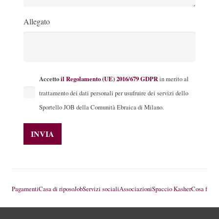
Allegato
Accetto
il Regolamento (UE) 2016/679 GDPR
in merito al
trattamento dei dati personali per usufruire dei servizi dello
Sportello JOB della Comunità Ebraica di Milano.
Pagamenti
Casa di riposo
Job
Servizi sociali
Associazioni
Spaccio Kasher
Cosa fare 