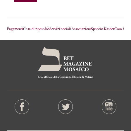
Pagamenti
Casa di riposo
Job
Servizi sociali
Associazioni
Spaccio Kasher
Cosa fare 