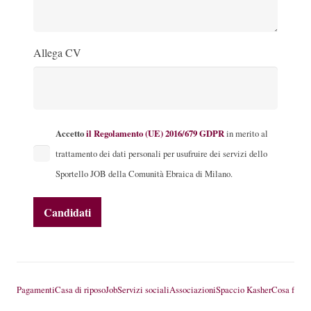
Allega CV
Accetto
il Regolamento (UE) 2016/679 GDPR
in merito al
trattamento dei dati personali per usufruire dei servizi dello
Sportello JOB della Comunità Ebraica di Milano.
Pagamenti
Casa di riposo
Job
Servizi sociali
Associazioni
Spaccio Kasher
Cosa fare 