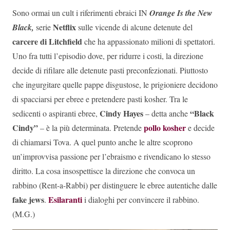
Sono ormai un cult i riferimenti ebraici IN
Orange Is the New
Netflix
Black,
serie
sulle vicende di alcune detenute del
carcere di Litchfield
che ha appassionato milioni di spettatori.
Uno fra tutti l’episodio dove, per ridurre i costi, la direzione
decide di rifilare alle detenute pasti preconfezionati. Piuttosto
che ingurgitare quelle pappe disgustose, le prigioniere decidono
di spacciarsi per ebree e pretendere pasti kosher. Tra le
Cindy Hayes
“Black
sedicenti o aspiranti ebree,
– detta anche
Cindy”
pollo kosher
– è la più determinata. Pretende
e decide
di chiamarsi Tova. A quel punto anche le altre scoprono
un’improvvisa passione per l’ebraismo e rivendicano lo stesso
diritto. La cosa insospettisce la direzione che convoca un
rabbino (Rent-a-Rabbi) per distinguere le ebree autentiche dalle
fake jews
Esilaranti
.
i dialoghi per convincere il rabbino.
(M.G.)