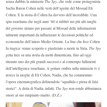
senza dubbio la miniserie
The Spy
, che vede come protagonista
Sacha Baron Cohen nelle vesti dell’agente del Mossad Eli
Cohen. E la storia di Cohen ha davvero dell’incredibile. Una
spia israeliana che negli anni ’60 si infiltrò nei più alti ranghi
del governo siriano per passare al Mossad delle informazioni
talmente importanti da influenzare le decisioni politiche ed
economiche dell’intero Medio Oriente. La fine che fece Cohen
fu tragica: venne scoperto e giustiziato a morte in Siria.
The Spy
getta luce su una storia da molti dimenticata, fino ad oggi
ritenuto uno dei più grandi successi e al contempo fallimenti
dell’intelligence israeliana. A gettare ombra sulla miniserie tv è
invece la moglie di Eli Cohen, Nadia, che ha commentato
l’opera cinematografica definendola “squallida e piena di falsi
storici”. A detta di Nadia, infatti,
The Spy
non rende abbastanza
onore al suo rimpianto marito. (D.Z.)