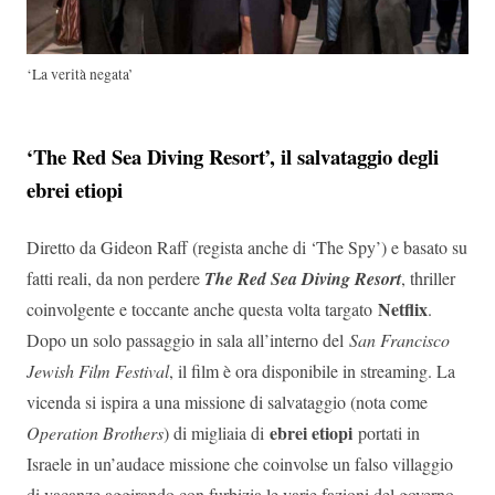
‘La verità negata’
‘The Red Sea Diving Resort’, il salvataggio degli
ebrei etiopi
Diretto da Gideon Raff (regista anche di ‘The Spy’) e basato su
fatti reali, da non perdere
The Red Sea Diving Resort
, thriller
Netflix
coinvolgente e toccante anche questa volta targato
.
Dopo un solo passaggio in sala all’interno del
San Francisco
Jewish Film Festival
, il film è ora disponibile in streaming. La
vicenda si ispira a una missione di salvataggio (nota come
ebrei etiopi
Operation Brothers
) di migliaia di
portati in
Israele in un’audace missione che coinvolse un falso villaggio
di vacanze aggirando con furbizia le varie fazioni del governo