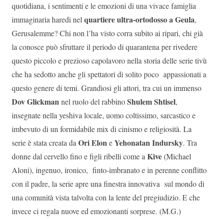
quotidiana, i sentimenti e le emozioni di una vivace famiglia
quartiere ultra-ortodosso a Geula
immaginaria haredi nel
,
Gerusalemme? Chi non l’ha visto corra subito ai ripari, chi già
la conosce può sfruttare il periodo di quarantena per rivedere
questo piccolo e prezioso capolavoro nella storia delle serie tivù
che ha sedotto anche gli spettatori di solito poco appassionati a
questo genere di temi. Grandiosi gli attori, tra cui un immenso
Dov Glickman
Shulem Shtisel
nel ruolo del rabbino
,
insegnate nella yeshiva locale, uomo coltissimo, sarcastico e
imbevuto di un formidabile mix di cinismo e religiosità. La
Ori Elon
Yehonatan Indursky
serie è stata creata da
e
. Tra
Kive
donne dal cervello fino e figli ribelli come a
(Michael
Aloni), ingenuo, ironico, finto-imbranato e in perenne conflitto
con il padre, la serie apre una finestra innovativa sul mondo di
una comunità vista talvolta con la lente del pregiudizio. E che
invece ci regala nuove ed emozionanti sorprese. (M.G.)