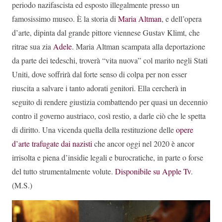
periodo nazifascista ed esposto illegalmente presso un
famosissimo museo. È la storia di
Maria Altman
, e dell’opera
d’arte, dipinta dal grande pittore viennese Gustav Klimt, che
ritrae sua zia
Adele
. Maria Altman scampata alla deportazione
da parte dei tedeschi, troverà “vita nuova” col marito negli Stati
Uniti, dove soffrirà dal forte senso di colpa per non esser
riuscita a salvare i tanto adorati genitori. Ella cercherà in
seguito di rendere giustizia combattendo per quasi un decennio
contro il governo austriaco, così restio, a darle ciò che le spetta
di diritto. Una vicenda quella della restituzione delle
opere
d’arte trafugate dai nazisti
che ancor oggi nel 2020 è ancor
irrisolta e piena d’insidie legali e burocratiche, in parte o forse
del tutto strumentalmente volute.
Disponibile su Apple Tv
.
(M.S.)