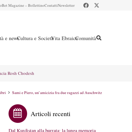
io
Bet Magazine – Bollettino
Contatti
Newsletter
ità e news
Cultura e Società
Vita Ebraica
Comunità
ncia Rosh Chodesh
ibri
Sami e Piero, un’amicizia fra due ragazzi ad Auschwitz
Articoli recenti
Dal Kurdistan alla burrata: la lunga memoria