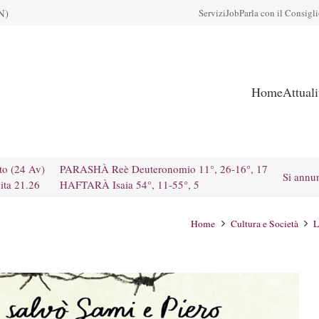
N)
Servizi
Job
Parla con il Consigl
Home
Attual
to (24 Av)
PARASHÀ Reè Deuteronomio 11°, 26-16°, 17
Si annu
ita 21.26
HAFTARÀ Isaia 54°, 11-55°, 5
Home
Cultura e Società
L