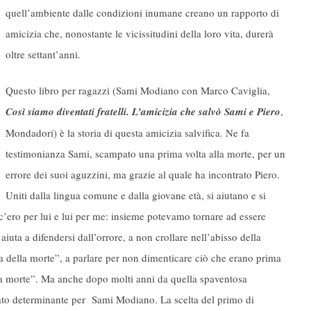
quell’ambiente dalle condizioni inumane creano un rapporto di
amicizia che, nonostante le vicissitudini della loro vita, durerà
oltre settant’anni.
Questo libro per ragazzi (Sami Modiano con Marco Caviglia,
Così siamo diventati fratelli. L’amicizia che salvò Sami e Piero
,
Mondadori) è la storia di questa amicizia salvifica. Ne fa
testimonianza Sami, scampato una prima volta alla morte, per un
errore dei suoi aguzzini, ma grazie al quale ha incontrato Piero.
Uniti dalla lingua comune e dalla giovane età, si aiutano e si
 c’ero per lui e lui per me: insieme potevamo tornare ad essere
iuta a difendersi dall’orrore, a non crollare nell’abisso della
ca della morte”, a parlare per non dimenticare ciò che erano prima
ella morte”. Ma anche dopo molti anni da quella spaventosa
stato determinante per Sami Modiano. La scelta del primo di