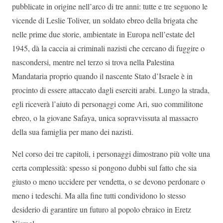
pubblicate in origine nell’arco di tre anni: tutte e tre seguono le
vicende di Leslie Toliver, un soldato ebreo della brigata che
nelle prime due storie, ambientate in Europa nell’estate del
1945, dà la caccia ai criminali nazisti che cercano di fuggire o
nascondersi, mentre nel terzo si trova nella Palestina
Mandataria proprio quando il nascente Stato d’Israele è in
procinto di essere attaccato dagli eserciti arabi. Lungo la strada,
egli riceverà l’aiuto di personaggi come Ari, suo commilitone
ebreo, o la giovane Safaya, unica sopravvissuta al massacro
della sua famiglia per mano dei nazisti.
Nel corso dei tre capitoli, i personaggi dimostrano più volte una
certa complessità: spesso si pongono dubbi sul fatto che sia
giusto o meno uccidere per vendetta, o se devono perdonare o
meno i tedeschi. Ma alla fine tutti condividono lo stesso
desiderio di garantire un futuro al popolo ebraico in Eretz