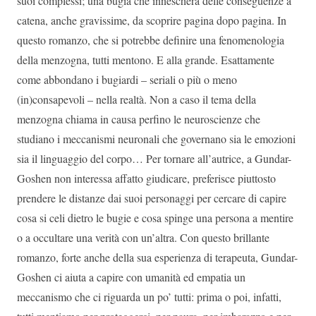
suoi complessi; una bugia che innescherà delle conseguenze a
catena, anche gravissime, da scoprire pagina dopo pagina. In
questo romanzo, che si potrebbe definire una fenomenologia
della menzogna, tutti mentono. E alla grande. Esattamente
come abbondano i bugiardi – seriali o più o meno
(in)consapevoli – nella realtà. Non a caso il tema della
menzogna chiama in causa perfino le neuroscienze che
studiano i meccanismi neuronali che governano sia le emozioni
sia il linguaggio del corpo… Per tornare all’autrice, a Gundar-
Goshen non interessa affatto giudicare, preferisce piuttosto
prendere le distanze dai suoi personaggi per cercare di capire
cosa si celi dietro le bugie e cosa spinge una persona a mentire
o a occultare una verità con un’altra. Con questo brillante
romanzo, forte anche della sua esperienza di terapeuta, Gundar-
Goshen ci aiuta a capire con umanità ed empatia un
meccanismo che ci riguarda un po’ tutti: prima o poi, infatti,