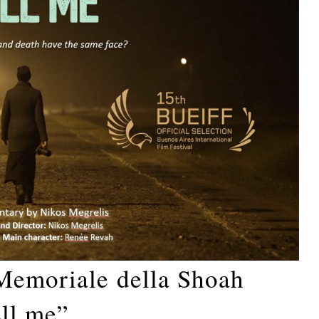
Memoriale della Shoah
ell me”