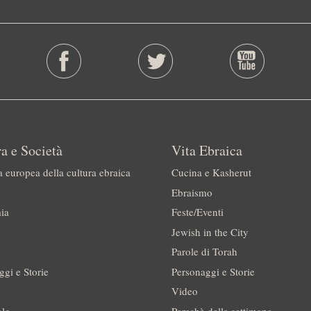
a e Società
Vita Ebraica
a europea della cultura ebraica
Cucina e Kasherut
Ebraismo
ia
Feste/Eventi
Jewish in the City
Parole di Torah
ggi e Storie
Personaggi e Storie
Video
olo
Parashà della settimana