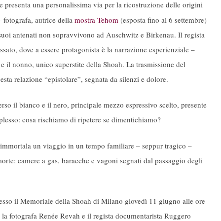
resenta una personalissima via per la ricostruzione delle origini
fotografa, autrice della
mostra Tehom
(esposta fino al 6 settembre)
i suoi antenati non sopravvivono ad Auschwitz e Birkenau. Il regista
sato, dove a essere protagonista è la narrazione esperienziale –
 e il nonno, unico superstite della Shoah. La trasmissione del
sta relazione “epistolare”, segnata da silenzi e dolore.
so il bianco e il nero, principale mezzo espressivo scelto, presente
plesso: cosa rischiamo di ripetere se dimentichiamo?
, immortala un viaggio in un tempo familiare – seppur tragico –
i morte: camere a gas, baracche e vagoni segnati dal passaggio degli
resso il Memoriale della Shoah di Milano giovedì 11 giugno alle ore
s, la fotografa Renée Revah e il regista documentarista Ruggero