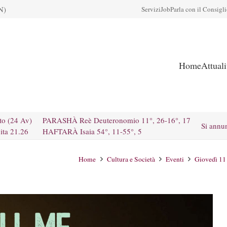
N)
Servizi
Job
Parla con il Consigl
Home
Attual
to (24 Av)
PARASHÀ Reè Deuteronomio 11°, 26-16°, 17
Si annu
ita 21.26
HAFTARÀ Isaia 54°, 11-55°, 5
Home
Cultura e Società
Eventi
Giovedì 11 