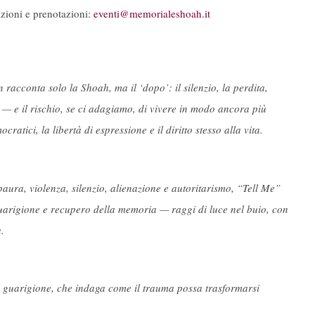
azioni e prenotazioni:
eventi@memorialeshoah.it
on racconta solo la Shoah, ma il
‘
dopo
’
: il silenzio, la perdita,
e
—
e il rischio, se ci adagiamo, di vivere in modo ancora più
ratici, la libertà di espressione e il diritto stesso alla vita.
aura, violenza, silenzio, alienazione e autoritarismo, “Tell Me”
guarigione e recupero della memoria — raggi di luce nel buio, con
.
 guarigione, che indaga come il trauma possa trasformarsi