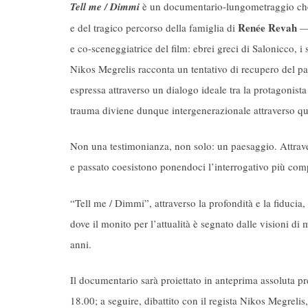
Tell me / Dimmi
è un documentario-lungometraggio che p
Renée Revah
e del tragico percorso della famiglia di
— 
e co-sceneggiatrice del film: ebrei greci di Salonicco, 
Nikos Megrelis racconta un tentativo di recupero del pas
espressa attraverso un dialogo ideale tra la protagonista
trauma diviene dunque intergenerazionale attraverso que
Non una testimonianza, non solo: un paesaggio. Attraver
e passato coesistono ponendoci l’interrogativo più com
“Tell me / Dimmi”, attraverso la profondità e la fiducia
dove il monito per l’attualità è segnato dalle visioni d
anni.
Il documentario sarà proiettato in anteprima assoluta p
18.00; a seguire, dibattito con il regista Nikos Megreli