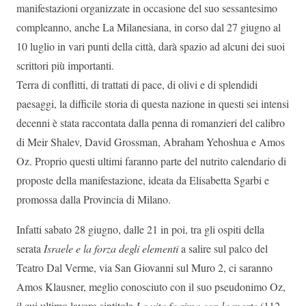
manifestazioni organizzate in occasione del suo sessantesimo
compleanno, anche La Milanesiana, in corso dal 27 giugno al
10 luglio in vari punti della città, darà spazio ad alcuni dei suoi
scrittori più importanti.
Terra di conflitti, di trattati di pace, di olivi e di splendidi
paesaggi, la difficile storia di questa nazione in questi sei intensi
decenni è stata raccontata dalla penna di romanzieri del calibro
di Meir Shalev, David Grossman, Abraham Yehoshua e Amos
Oz. Proprio questi ultimi faranno parte del nutrito calendario di
proposte della manifestazione, ideata da Elisabetta Sgarbi e
promossa dalla Provincia di Milano.
Infatti sabato 28 giugno, dalle 21 in poi, tra gli ospiti della
serata
Israele e la forza degli elementi
a salire sul palco del
Teatro Dal Verme, via San Giovanni sul Muro 2, ci saranno
Amos Klausner, meglio conosciuto con il suo pseudonimo Oz,
il cui ultimo lavoro sintitola
La vita fa rima con la morte
(112