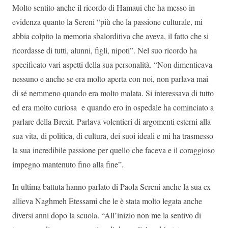
Molto sentito anche il ricordo di Hamaui che ha messo in
evidenza quanto la Sereni “più che la passione culturale, mi
abbia colpito la memoria sbalorditiva che aveva, il fatto che si
ricordasse di tutti, alunni, figli, nipoti”. Nel suo ricordo ha
specificato vari aspetti della sua personalità. “Non dimenticava
nessuno e anche se era molto aperta con noi, non parlava mai
di sé nemmeno quando era molto malata. Si interessava di tutto
ed era molto curiosa e quando ero in ospedale ha cominciato a
parlare della Brexit. Parlava volentieri di argomenti esterni alla
sua vita, di politica, di cultura, dei suoi ideali e mi ha trasmesso
la sua incredibile passione per quello che faceva e il coraggioso
impegno mantenuto fino alla fine”.
In ultima battuta hanno parlato di Paola Sereni anche la sua ex
allieva Naghmeh Etessami che le è stata molto legata anche
diversi anni dopo la scuola. “All’inizio non me la sentivo di