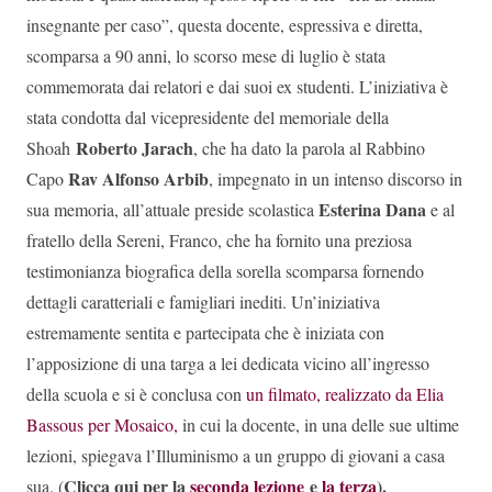
insegnante per caso”, questa docente, espressiva e diretta,
scomparsa a 90 anni, lo scorso mese di luglio è stata
commemorata dai relatori e dai suoi ex studenti. L’iniziativa è
stata condotta dal vicepresidente del memoriale della
Roberto Jarach
Shoah
, che ha dato la parola al Rabbino
Rav Alfonso Arbib
Capo
, impegnato in un intenso discorso in
Esterina Dana
sua memoria, all’attuale preside scolastica
e al
fratello della Sereni, Franco, che ha fornito una preziosa
testimonianza biografica della sorella scomparsa fornendo
dettagli caratteriali e famigliari inediti. Un’iniziativa
estremamente sentita e partecipata che è iniziata con
l’apposizione di una targa a lei dedicata vicino all’ingresso
della scuola e si è conclusa con
un filmato, realizzato da Elia
Bassous per Mosaico,
in cui la docente, in una delle sue ultime
lezioni, spiegava l’Illuminismo a un gruppo di giovani a casa
Clicca qui per la
seconda lezione
e
la terza
).
sua. (