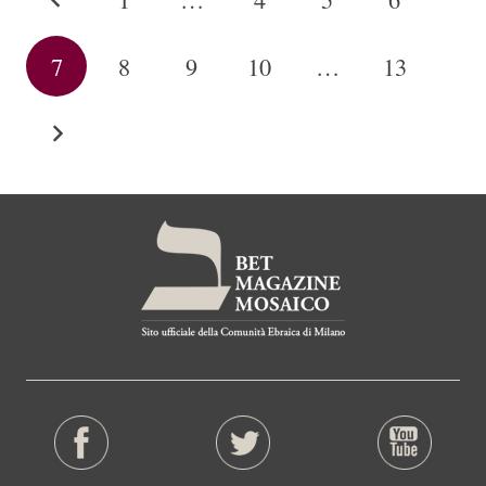
7
8
9
10
…
13