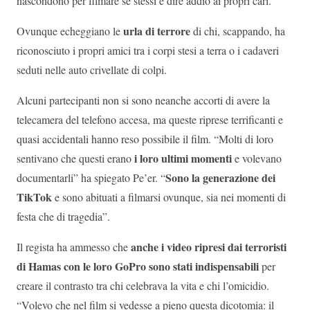
nascondono per filmare sé stessi e dire addio ai propri cari.
urla di terrore
Ovunque echeggiano le
di chi, scappando, ha
riconosciuto i propri amici tra i corpi stesi a terra o i cadaveri
seduti nelle auto crivellate di colpi.
Alcuni partecipanti non si sono neanche accorti di avere la
telecamera del telefono accesa, ma queste riprese terrificanti e
quasi accidentali hanno reso possibile il film. “Molti di loro
i loro ultimi momenti
sentivano che questi erano
e volevano
Sono la generazione dei
documentarli” ha spiegato Pe’er. “
TikTok
e sono abituati a filmarsi ovunque, sia nei momenti di
festa che di tragedia”.
anche i video ripresi dai terroristi
Il regista ha ammesso che
di Hamas con le loro GoPro sono stati indispensabili
per
creare il contrasto tra chi celebrava la vita e chi l’omicidio.
“Volevo che nel film si vedesse a pieno questa dicotomia: il