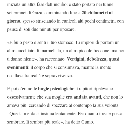
iniziata un’altra fase dell’incubo: è stato portato nei tunnel
20 chilometri al
sotterranei di Gaza, camminando fino a
giorno
, spesso strisciando in cunicoli alti pochi centimetri, con
pause di soli due minuti per riposare.
«È buio pesto e senti il tuo stomaco. Li implori di portarti un
altro cucchiaio di marmellata, un altro piccolo boccone, ma non
Vertigini, debolezza, quasi
ti danno niente», ha raccontato.
svenimenti
: il corpo che si consumava, mentre la mente
oscillava tra realtà e sopravvivenza.
le bugie psicologiche
E poi c’erano
: i rapitori ripetevano
era andata avanti
,
ossessivamente che sua moglie
che non lo
amava più, cercando di spezzare al contempo la sua volontà.
«Questa merda si insinua lentamente. Per quanto irreale possa
lì
sembrare,
sembra più reale», ha detto Cunio.