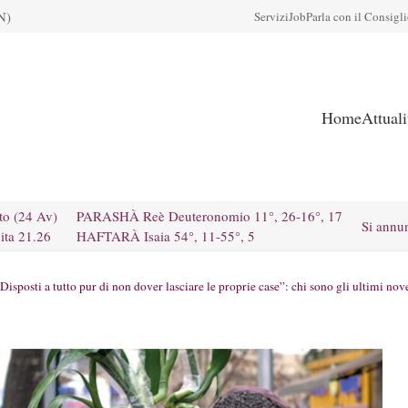
N)
Servizi
Job
Parla con il Consigl
Home
Attual
to (24 Av)
PARASHÀ Reè Deuteronomio 11°, 26-16°, 17
Si annu
ita 21.26
HAFTARÀ Isaia 54°, 11-55°, 5
Disposti a tutto pur di non dover lasciare le proprie case”: chi sono gli ultimi nov