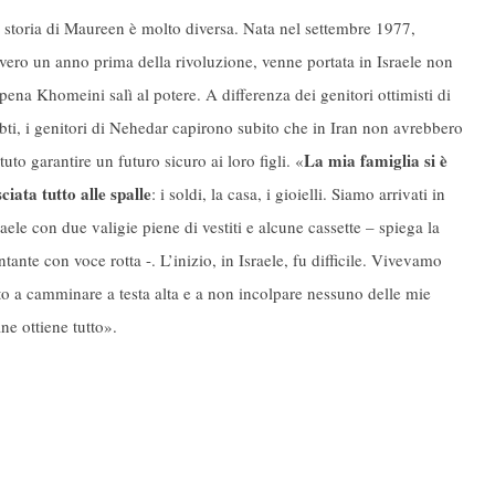
 storia di Maureen è molto diversa. Nata nel settembre 1977,
vero un anno prima della rivoluzione, venne portata in Israele non
pena Khomeini salì al potere. A differenza dei genitori ottimisti di
bti, i genitori di Nehedar capirono subito che in Iran non avrebbero
La mia famiglia si è
tuto garantire un futuro sicuro ai loro figli. «
sciata tutto alle spalle
: i soldi, la casa, i gioielli. Siamo arrivati in
raele con due valigie piene di vestiti e alcune cassette – spiega la
ntante con voce rotta -. L’inizio, in Israele, fu difficile. Vivevamo
ato a camminare a testa alta e a non incolpare nessuno delle mie
e ottiene tutto».