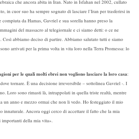
à ebraica che ancora abita in Iran. Nato in Isfahan nel 2002, cullato
o, in cuor suo ha sempre sognato di lasciare l’Iran per trasferirsi in
age compiuta da Hamas, Gavriel e sua sorella hanno preso la
mmagini del massacro al telegiornale e ci siamo detti: o ce ne
. Così abbiamo deciso di partire.
Abbiamo salutato tutti e siamo
 sono arrivati per la prima volta in vita loro nella Terra Promessa: lo
gioni per le quali molti ebrei non vogliono lasciare la loro casa
:
ove tornare. È una decisione irreversibile – sottolinea Gavriel -. I
o. Loro sono rimasti là, intrappolati in quella triste realtà, mentre
da un anno e mezzo ormai che non li vedo. Ho festeggiato il mio
o innaturale. Ancora oggi cerco di accettare il fatto che la mia
mportanti della mia vita».