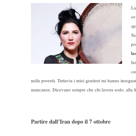
La
ov
ap
Sa
po
la
Is
ca
nella povertà. Tuttavia i miei genitori mi hanno insegn
mancanze. Dicevano sempre che chi lavora sodo, alla fin
Partire dall’Iran dopo il 7 ottobre