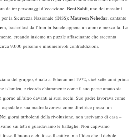
Beni Sabti
utare da tre personaggi d’eccezione:
, uno dei massimi
Maureen Nehedar
uto per la Sicurezza Nazionale (INSS);
, cantante
he
m, trasferitosi dall’Iran in Israele appena un anno e mezzo fa. Le
tamente, creando insieme un puzzle affascinante che racconta
a circa 9.000 persone e innumerevoli contraddizioni.
anziano del gruppo, è nato a Teheran nel 1972, cioè sette anni prima
one islamica, e ricorda chiaramente come il suo paese amato sia
 giorno all’altro davanti ai suoi occhi. Suo padre lavorava come
n ospedale e sua madre lavorava come direttrice presso un
«Nei giorni turbolenti della rivoluzione, non uscivamo di casa –
livamo sui tetti e guardavamo le battaglie. Non capivamo
 fosse il buono e chi fosse il cattivo, ma l’idea che il debole