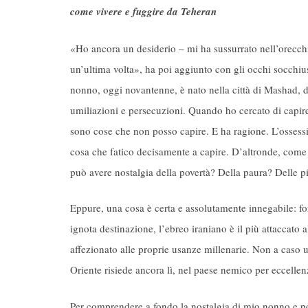
come vivere e fuggire da Teheran
«Ho ancora un desiderio – mi ha sussurrato nell’orecchi
un’ultima volta», ha poi aggiunto con gli occhi socchiu
nonno, oggi novantenne, è nato nella città di Mashad, da
umiliazioni e persecuzioni. Quando ho cercato di capire i
sono cose che non posso capire. E ha ragione. L’ossessi
cosa che fatico decisamente a capire. D’altronde, come
può avere nostalgia della povertà? Della paura? Delle p
Eppure, una cosa è certa e assolutamente innegabile: for
ignota destinazione, l’ebreo iraniano è il più attaccato a
affezionato alle proprie usanze millenarie. Non a caso 
Oriente risiede ancora lì, nel paese nemico per eccellen
Per comprendere a fondo la nostalgia di mio nonno e per 