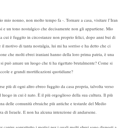
o mio nonno, non molto tempo fa -. Tornare a casa, visitare l’Iran
si e un tono nostalgico che decisamente non gli appartiene. Mio
 cui è fuggito in circostanze non proprio felici, dopo anni bui di
l motivo di tanta nostalgia, lui mi ha sorriso e ha detto che ci
one che molti ebrei iraniani hanno della loro prima patria, è una
 si può amare un luogo che ti ha rigettato brutalmente? Come si
iccole e grandi mortificazioni quotidiane?
se più di ogni altro ebreo fuggito da casa propria, talvolta verso
l luogo in cui è nato. È il più orgoglioso della sua cultura. Il più
una delle comunità ebraiche più antiche e testarde del Medio
za di Israele. E non ha alcuna intenzione di andarsene.
capire soprattutto i motivi per i quali molti ebrei sono disposti a