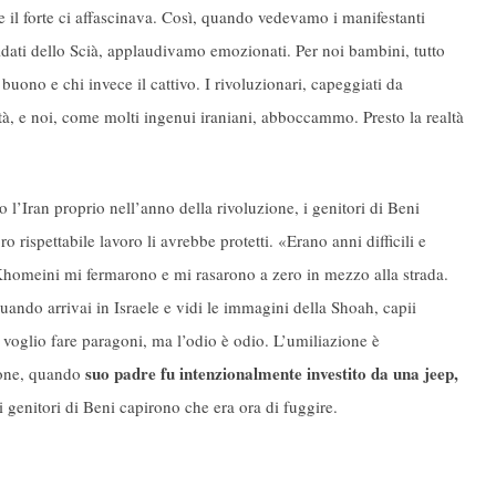
e il forte ci affascinava. Così, quando vedevamo i manifestanti
oldati dello Scià, applaudivamo emozionati. Per noi bambini, tutto
uono e chi invece il cattivo. I rivoluzionari, capeggiati da
à, e noi, come molti ingenui iraniani, abboccammo. Presto la realtà
o l’Iran proprio nell’anno della rivoluzione, i genitori di Beni
 rispettabile lavoro li avrebbe protetti. «Erano anni difficili e
 Khomeini mi fermarono e mi rasarono a zero in mezzo alla strada.
uando arrivai in Israele e vidi le immagini della Shoah, capii
voglio fare paragoni, ma l’odio è odio. L’umiliazione è
suo padre fu intenzionalmente investito da una jeep,
ione, quando
i genitori di Beni capirono che era ora di fuggire.