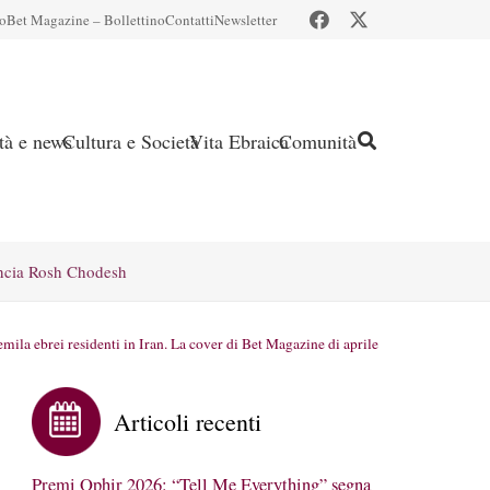
io
Bet Magazine – Bollettino
Contatti
Newsletter
ità e news
Cultura e Società
Vita Ebraica
Comunità
ncia Rosh Chodesh
emila ebrei residenti in Iran. La cover di Bet Magazine di aprile
Articoli recenti
Premi Ophir 2026: “Tell Me Everything” segna