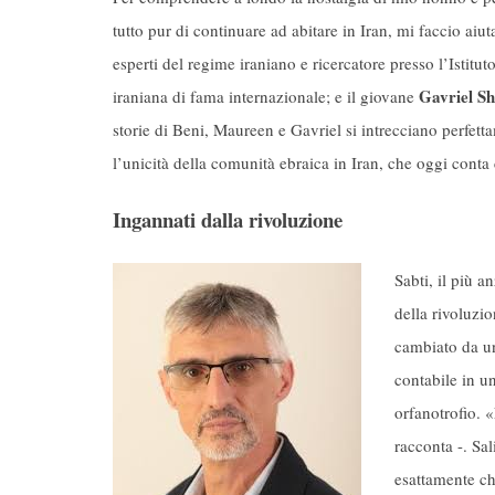
tutto pur di continuare ad abitare in Iran, mi faccio ai
esperti del regime iraniano e ricercatore presso l’Istit
Gavriel S
iraniana di fama internazionale; e il giovane
storie di Beni, Maureen e Gavriel si intrecciano perfet
l’unicità della comunità ebraica in Iran, che oggi cont
Ingannati dalla rivoluzione
Sabti, il più 
della rivoluzi
cambiato da un
contabile in u
orfanotrofio. 
racconta -. Sa
esattamente chi