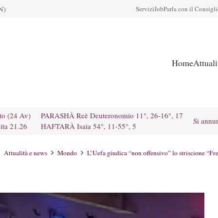
N)
Servizi
Job
Parla con il Consigl
Home
Attual
to (24 Av)
PARASHÀ Reè Deuteronomio 11°, 26-16°, 17
Si annu
ita 21.26
HAFTARÀ Isaia 54°, 11-55°, 5
Attualità e news
Mondo
L’Uefa giudica “non offensivo” lo striscione “Fr