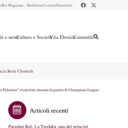
io
Bet Magazine – Bollettino
Contatti
Newsletter
ità e news
Cultura e Società
Vita Ebraica
Comunità
ncia Rosh Chodesh
ee Palestine” sventolato durante la partita di Champions League
Articoli recenti
Parashat Reè. La Tzedakà, uno dei principi