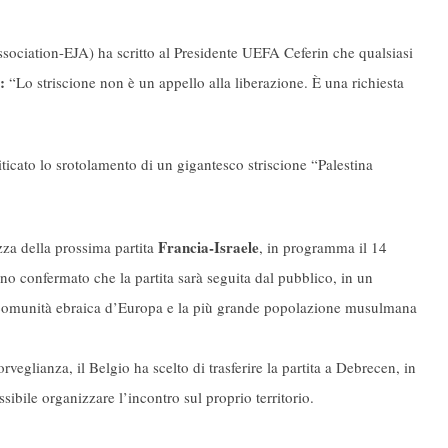
ociation-EJA) ha scritto al Presidente UEFA Ceferin che qualsiasi
:
“Lo striscione non è un appello alla liberazione. È una richiesta
iticato lo srotolamento di un gigantesco striscione “Palestina
Francia-Israele
zza della prossima partita
, in programma il 14
no confermato che la partita sarà seguita dal pubblico, in un
de comunità ebraica d’Europa e la più grande popolazione musulmana
orveglianza, il Belgio ha scelto di trasferire la partita a Debrecen, in
ibile organizzare l’incontro sul proprio territorio.