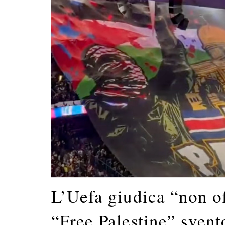
L’Uefa giudica “non of
“Free Palestine” svento