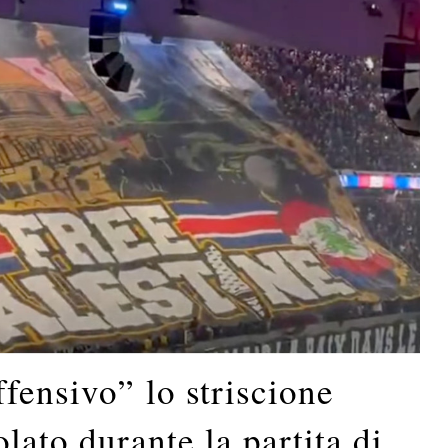
fensivo” lo striscione
lato durante la partita di