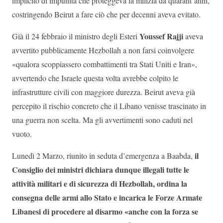
implicito di impunità che proteggeva la milizia da quarant’anni,
costringendo Beirut a fare ciò che per decenni aveva evitato.
Youssef Rajji
Già il 24 febbraio il ministro degli Esteri
aveva
avvertito pubblicamente Hezbollah a non farsi coinvolgere
«qualora scoppiassero combattimenti tra Stati Uniti e Iran»,
avvertendo che Israele questa volta avrebbe colpito le
infrastrutture civili con maggiore durezza. Beirut aveva già
percepito il rischio concreto che il Libano venisse trascinato in
una guerra non scelta. Ma gli avvertimenti sono caduti nel
vuoto.
il
Lunedì 2 Marzo, riunito in seduta d’emergenza a Baabda,
Consiglio dei ministri dichiara dunque illegali tutte le
attività militari e di sicurezza di Hezbollah, ordina la
consegna delle armi allo Stato e incarica le Forze Armate
Libanesi di procedere al disarmo «anche con la forza se