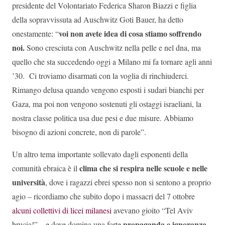
presidente del Volontariato Federica Sharon Biazzi e figlia
della sopravvissuta ad Auschwitz Goti Bauer, ha detto
voi non avete idea di cosa stiamo soffrendo
onestamente: “
noi.
Sono cresciuta con Auschwitz nella pelle e nel dna, ma
quello che sta succedendo oggi a Milano mi fa tornare agli anni
’30. Ci troviamo disarmati con la voglia di rinchiuderci.
Rimango delusa quando vengono esposti i sudari bianchi per
Gaza, ma poi non vengono sostenuti gli ostaggi israeliani, la
nostra classe politica usa due pesi e due misure. Abbiamo
bisogno di azioni concrete, non di parole”.
Un altro tema importante sollevato dagli esponenti della
clima che si respira nelle scuole e nelle
comunità ebraica è il
università
, dove i ragazzi ebrei spesso non si sentono a proprio
agio – ricordiamo che subito dopo i massacri del 7 ottobre
alcuni collettivi di licei milanesi
avevano gioito “Tel Aviv
propaganda e ignoranza,
brucia!” – e dove domina una forte