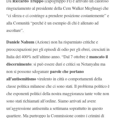
Riccardo Truppo
Da
(capogruppo FI) è arrivato un caloroso
ringraziamento al presidente della Cem Walker Meghnagi che
“ci sferza e ci costringe a prendere posizione costantemente” e
alla Comunità “perché è un esempio di chi è allenato ad
ascoltare”.
Daniele Nahum
(Azione) non ha risparmiato critiche e
preoccupazioni per gli episodi di odio per gli ebrei, cresciuti in
mancato il
Italia del 400% nell’ultimo anno. “Dal 7 ottobre è
discernimento
: si può essere duri e critici su Netanyahu ma
parole che portano
non si possono sdoganare
all’antisemitismo
virulento in città o comportamenti della
classe politica milanese che ci sono stati. Il problema politico è
che esponenti politici della nostra maggioranza tante volte non
sono stati richiamati all’ordine. Siamo arrivati ad avere
un’aggressione antisemita a settimana soprattutto in questo
quartiere. Ma purtroppo la Commissione contro i crimini di