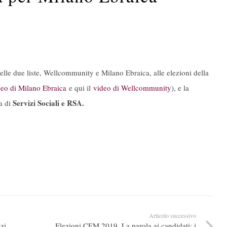
delle due liste, Wellcommunity e Milano Ebraica, alle elezioni della
deo di Milano Ebraica
e qui il
video di Wellcommunity
), e la
Servizi Sociali e RSA.
la di
Articolo successivo
zi
Elezioni CEM 2019. La parola ai candidati: i