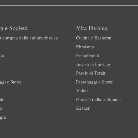
a e Società
Vita Ebraica
a europea della cultura ebraica
Cucina e Kasherut
Ebraismo
ia
Feste/Eventi
Jewish in the City
Parole di Torah
ggi e Storie
Personaggi e Storie
Video
olo
Parashà della settimana
no
Kesher
gia