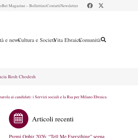
io
Bet Magazine – Bollettino
Contatti
Newsletter
ità e news
Cultura e Società
Vita Ebraica
Comunità
ncia Rosh Chodesh
rola ai candidati: i Servizi sociali e la Rsa per Milano Ebraica
Articoli recenti
Premi Ophir 2026: “Tell Me Everything” segna