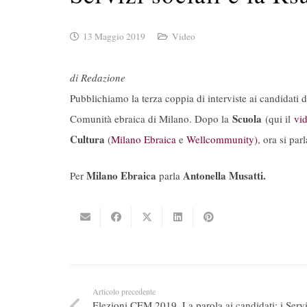
13 Maggio 2019
Video
di Redazione
Pubblichiamo la terza coppia di interviste ai candidati 
Scuola
Comunità ebraica di Milano. Dopo la
(qui il
vi
Cultura
(
Milano Ebraica
e
Wellcommunity)
, ora si par
Milano Ebraica
Antonella Musatti.
Per
parla
Articolo precedente
Elezioni CEM 2019. La parola ai candidati: i Servi