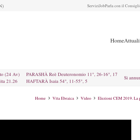
N)
Servizi
Job
Parla con il Consigl
Home
Attual
to (24 Av)
PARASHÀ Reè Deuteronomio 11°, 26-16°, 17
Si annu
ita 21.26
HAFTARÀ Isaia 54°, 11-55°, 5
Home
Vita Ebraica
Video
Elezioni CEM 2019. La pa